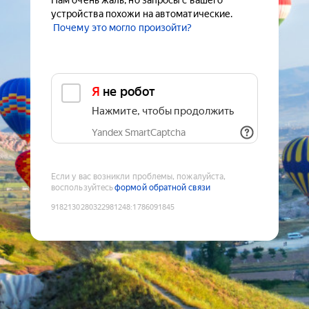
Нам очень жаль, но запросы с вашего
устройства похожи на автоматические.
Почему это могло произойти?
Я не робот
Нажмите, чтобы продолжить
Yandex SmartCaptcha
Если у вас возникли проблемы, пожалуйста,
воспользуйтесь
формой обратной связи
9182130280322981248
:
1786091845