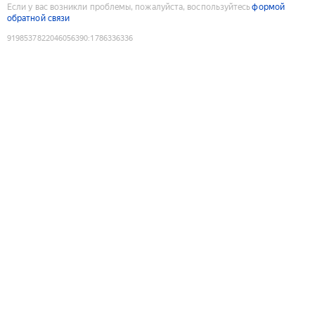
Если у вас возникли проблемы, пожалуйста, воспользуйтесь
формой
обратной связи
9198537822046056390
:
1786336336