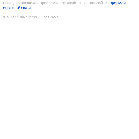
Если у вас возникли проблемы, пожалуйста, воспользуйтесь
формой
обратной связи
9184437729625967047
:
1786126228