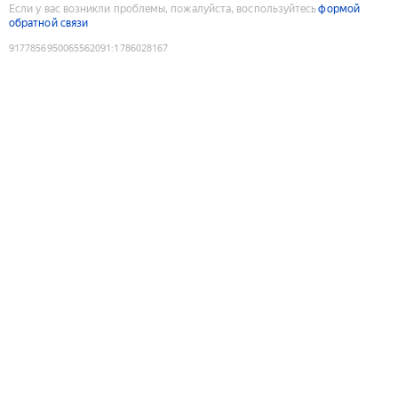
Если у вас возникли проблемы, пожалуйста, воспользуйтесь
формой
обратной связи
9177856950065562091
:
1786028167