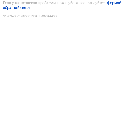
Если у вас возникли проблемы, пожалуйста, воспользуйтесь
формой
обратной связи
9178948565666301984
:
1786044433