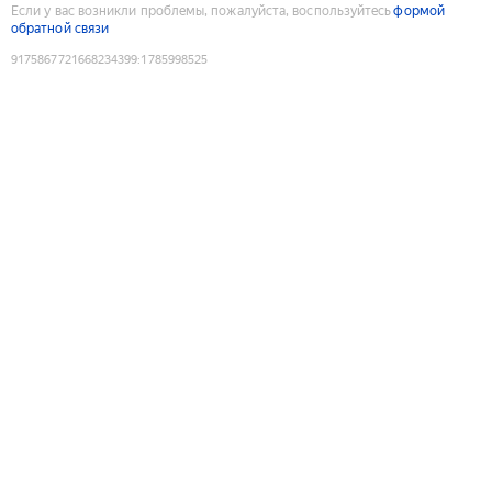
Если у вас возникли проблемы, пожалуйста, воспользуйтесь
формой
обратной связи
9175867721668234399
:
1785998525