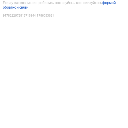
Если у вас возникли проблемы, пожалуйста, воспользуйтесь
формой
обратной связи
9178222972815718944
:
1786033621