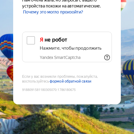
Нам очень жаль, но запросы с вашего
устройства похожи на автоматические.
Почему это могло произойти?
Я не робот
Нажмите, чтобы продолжить
Yandex SmartCaptcha
Если у вас возникли проблемы, пожалуйста,
воспользуйтесь
формой обратной связи
9188091581180305070
:
1786180675