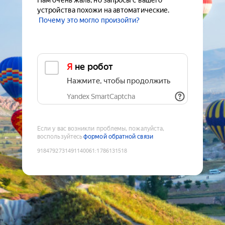
Нам очень жаль, но запросы с вашего
устройства похожи на автоматические.
Почему это могло произойти?
Я не робот
Нажмите, чтобы продолжить
Yandex SmartCaptcha
Если у вас возникли проблемы, пожалуйста,
воспользуйтесь
формой обратной связи
9184792731491140061
:
1786131518