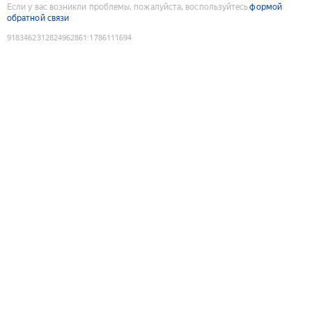
Если у вас возникли проблемы, пожалуйста, воспользуйтесь
формой
обратной связи
9183462312824962861
:
1786111694