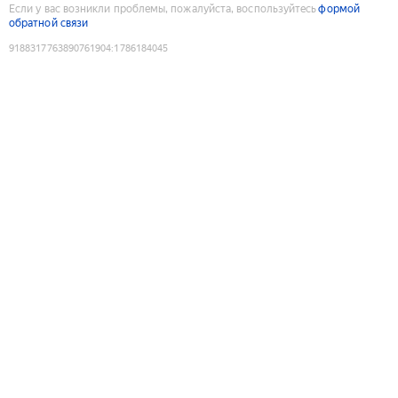
Если у вас возникли проблемы, пожалуйста, воспользуйтесь
формой
обратной связи
9188317763890761904
:
1786184045