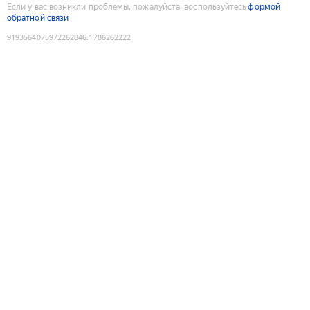
Если у вас возникли проблемы, пожалуйста, воспользуйтесь
формой
обратной связи
9193564075972262846
:
1786262222