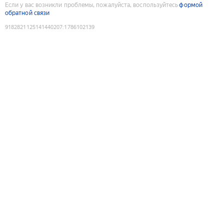
Если у вас возникли проблемы, пожалуйста, воспользуйтесь
формой
обратной связи
9182821125141440207
:
1786102139