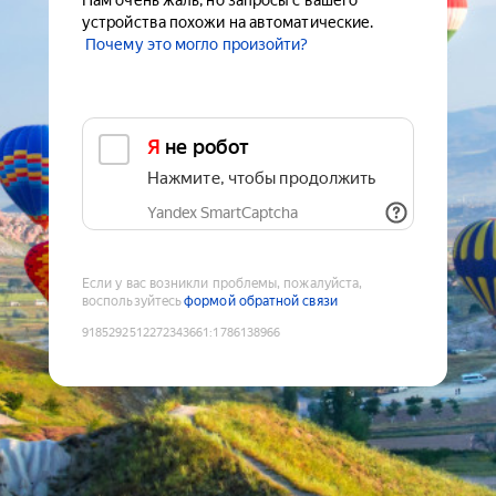
Нам очень жаль, но запросы с вашего
устройства похожи на автоматические.
Почему это могло произойти?
Я не робот
Нажмите, чтобы продолжить
Yandex SmartCaptcha
Если у вас возникли проблемы, пожалуйста,
воспользуйтесь
формой обратной связи
9185292512272343661
:
1786138966