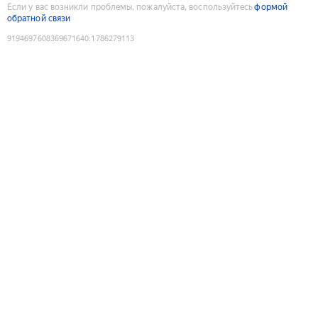
Если у вас возникли проблемы, пожалуйста, воспользуйтесь
формой
обратной связи
9194697608369671640
:
1786279113