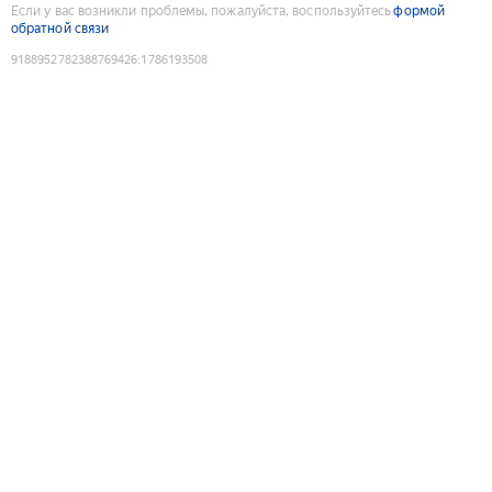
Если у вас возникли проблемы, пожалуйста, воспользуйтесь
формой
обратной связи
9188952782388769426
:
1786193508