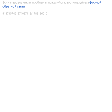
Если у вас возникли проблемы, пожалуйста, воспользуйтесь
формой
обратной связи
9187107421974067116
:
1786166010