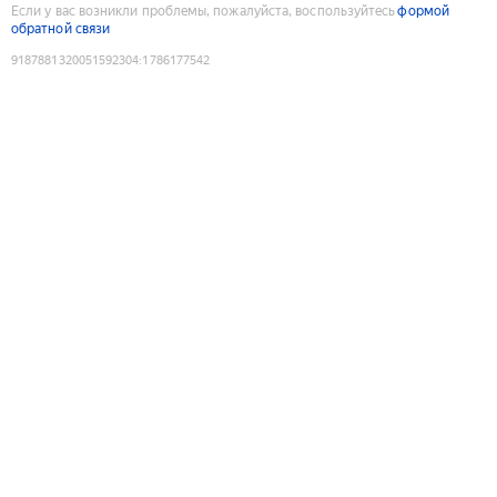
Если у вас возникли проблемы, пожалуйста, воспользуйтесь
формой
обратной связи
9187881320051592304
:
1786177542