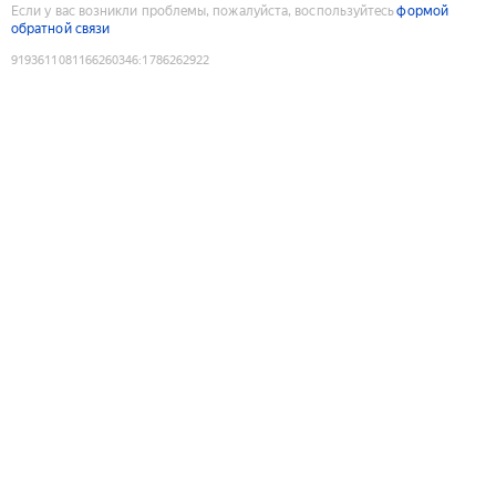
Если у вас возникли проблемы, пожалуйста, воспользуйтесь
формой
обратной связи
9193611081166260346
:
1786262922