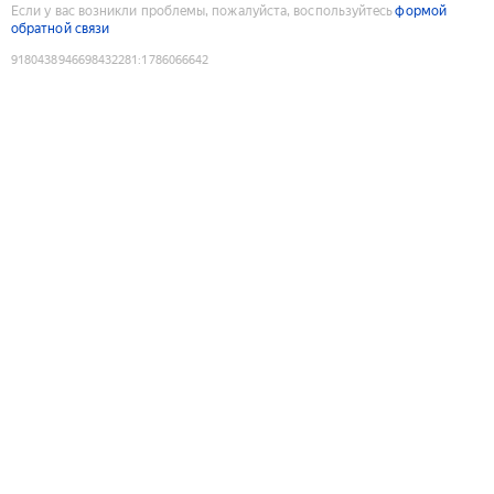
Если у вас возникли проблемы, пожалуйста, воспользуйтесь
формой
обратной связи
9180438946698432281
:
1786066642