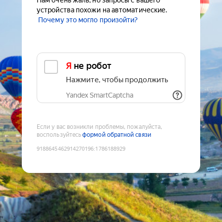
Нам очень жаль, но запросы с вашего
устройства похожи на автоматические.
Почему это могло произойти?
Я не робот
Нажмите, чтобы продолжить
Yandex SmartCaptcha
Если у вас возникли проблемы, пожалуйста,
воспользуйтесь
формой обратной связи
9188645462914270196
:
1786188929