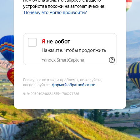
Нам очень жаль, но запросы с вашего
устройства похожи на автоматические.
Почему это могло произойти?
Я не робот
Нажмите, чтобы продолжить
Yandex SmartCaptcha
Если у вас возникли проблемы, пожалуйста,
воспользуйтесь
формой обратной связи
9194205910246634855
:
1786271786