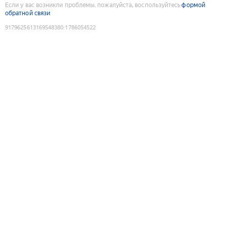
Если у вас возникли проблемы, пожалуйста, воспользуйтесь
формой
обратной связи
9179625613169548380
:
1786054522