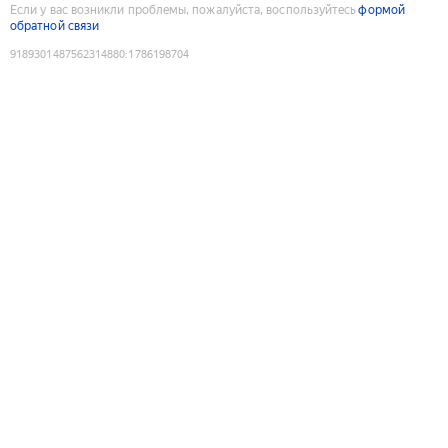
Если у вас возникли проблемы, пожалуйста, воспользуйтесь
формой
обратной связи
9189301487562314880
:
1786198704