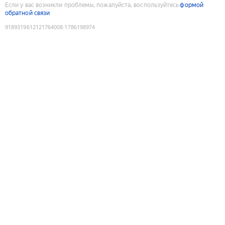
Если у вас возникли проблемы, пожалуйста, воспользуйтесь
формой
обратной связи
9189319612121764008
:
1786198974