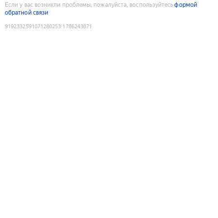
Если у вас возникли проблемы, пожалуйста, воспользуйтесь
формой
обратной связи
9192332591071280253
:
1786243871