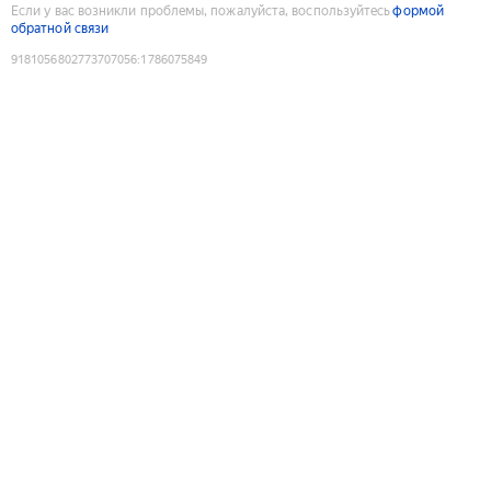
Если у вас возникли проблемы, пожалуйста, воспользуйтесь
формой
обратной связи
9181056802773707056
:
1786075849