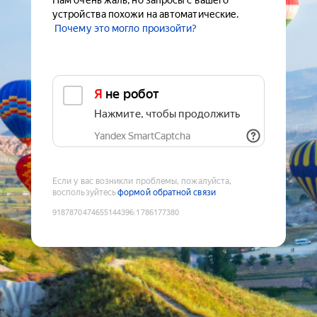
Нам очень жаль, но запросы с вашего
устройства похожи на автоматические.
Почему это могло произойти?
Я не робот
Нажмите, чтобы продолжить
Yandex SmartCaptcha
Если у вас возникли проблемы, пожалуйста,
воспользуйтесь
формой обратной связи
9187870474655144396
:
1786177380