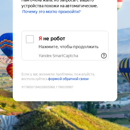
Нам очень жаль, но запросы с вашего
устройства похожи на автоматические.
Почему это могло произойти?
Я не робот
Нажмите, чтобы продолжить
Yandex SmartCaptcha
Если у вас возникли проблемы, пожалуйста,
воспользуйтесь
формой обратной связи
9178650184020605968
:
1786039987