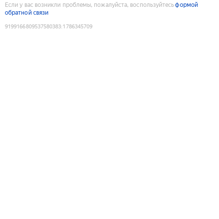
Если у вас возникли проблемы, пожалуйста, воспользуйтесь
формой
обратной связи
9199166809537580383
:
1786345709