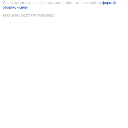
Если у вас возникли проблемы, пожалуйста, воспользуйтесь
формой
обратной связи
9193480960165973776
:
1786260983