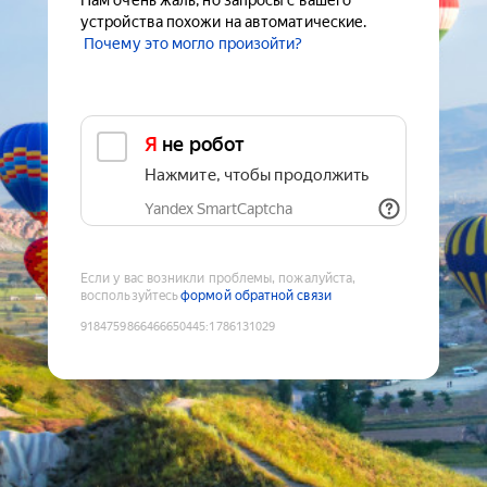
Нам очень жаль, но запросы с вашего
устройства похожи на автоматические.
Почему это могло произойти?
Я не робот
Нажмите, чтобы продолжить
Yandex SmartCaptcha
Если у вас возникли проблемы, пожалуйста,
воспользуйтесь
формой обратной связи
9184759866466650445
:
1786131029