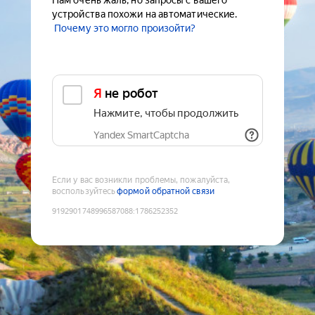
Нам очень жаль, но запросы с вашего
устройства похожи на автоматические.
Почему это могло произойти?
Я не робот
Нажмите, чтобы продолжить
Yandex SmartCaptcha
Если у вас возникли проблемы, пожалуйста,
воспользуйтесь
формой обратной связи
9192901748996587088
:
1786252352