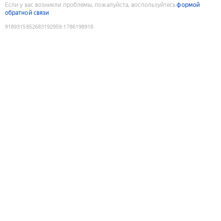
Если у вас возникли проблемы, пожалуйста, воспользуйтесь
формой
обратной связи
9189315852683192959
:
1786198918