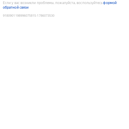
Если у вас возникли проблемы, пожалуйста, воспользуйтесь
формой
обратной связи
9180901198996075815
:
1786073530