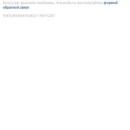
Если у вас возникли проблемы, пожалуйста, воспользуйтесь
формой
обратной связи
9187528639347033623
:
1786172287