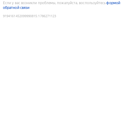
Если у вас возникли проблемы, пожалуйста, воспользуйтесь
формой
обратной связи
9194161452099990815
:
1786271123