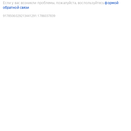
Если у вас возникли проблемы, пожалуйста, воспользуйтесь
формой
обратной связи
9178506029213441291
:
1786037839