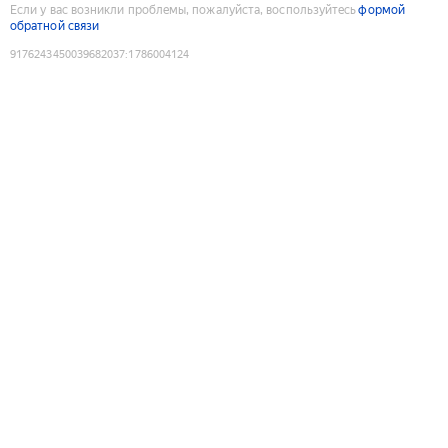
Если у вас возникли проблемы, пожалуйста, воспользуйтесь
формой
обратной связи
9176243450039682037
:
1786004124