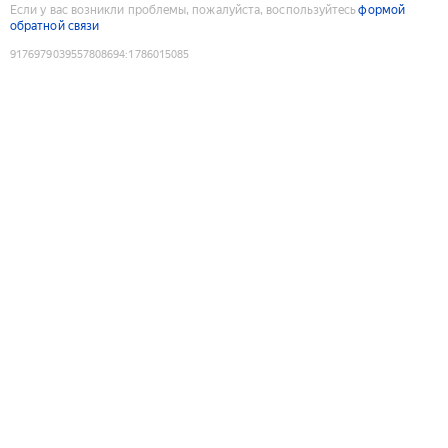
Если у вас возникли проблемы, пожалуйста, воспользуйтесь
формой
обратной связи
9176979039557808694
:
1786015085