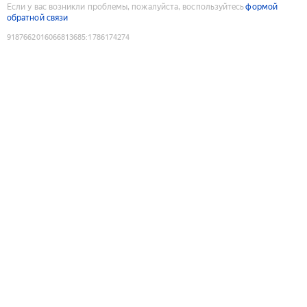
Если у вас возникли проблемы, пожалуйста, воспользуйтесь
формой
обратной связи
9187662016066813685
:
1786174274