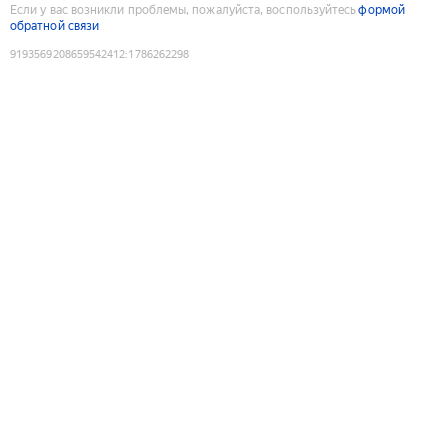
Если у вас возникли проблемы, пожалуйста, воспользуйтесь
формой
обратной связи
9193569208659542412
:
1786262298