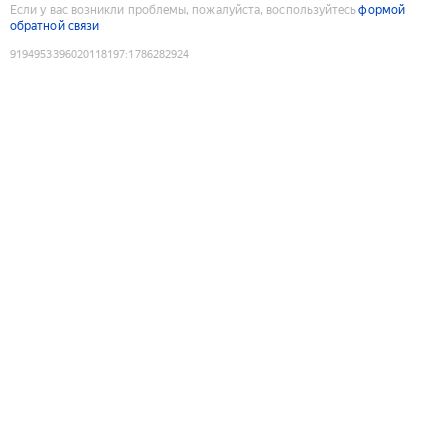
Если у вас возникли проблемы, пожалуйста, воспользуйтесь
формой
обратной связи
9194953396020118197
:
1786282924