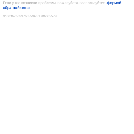
Если у вас возникли проблемы, пожалуйста, воспользуйтесь
формой
обратной связи
9180367589976355946
:
1786065579