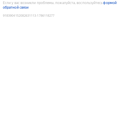
Если у вас возникли проблемы, пожалуйста, воспользуйтесь
формой
обратной связи
9183904152082631113
:
1786118277