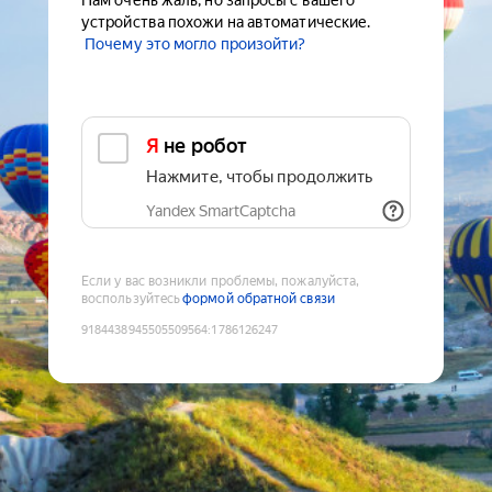
Нам очень жаль, но запросы с вашего
устройства похожи на автоматические.
Почему это могло произойти?
Я не робот
Нажмите, чтобы продолжить
Yandex SmartCaptcha
Если у вас возникли проблемы, пожалуйста,
воспользуйтесь
формой обратной связи
9184438945505509564
:
1786126247