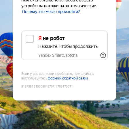
Нам очень жаль, но запросы с вашего
устройства похожи на автоматические.
Почему это могло произойти?
Я не робот
Нажмите, чтобы продолжить
Yandex SmartCaptcha
Если у вас возникли проблемы, пожалуйста,
воспользуйтесь
формой обратной связи
9187581315309043707
:
1786173071