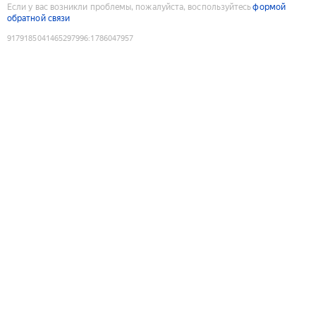
Если у вас возникли проблемы, пожалуйста, воспользуйтесь
формой
обратной связи
9179185041465297996
:
1786047957