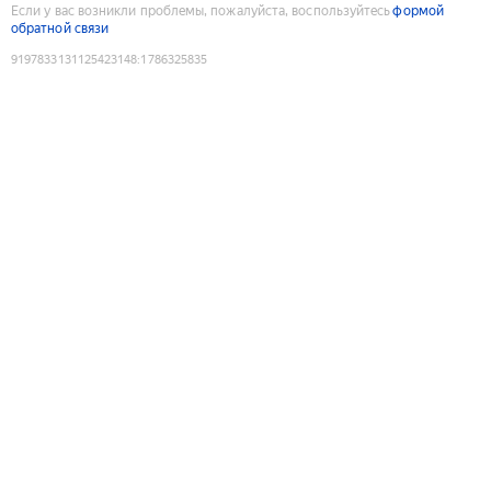
Если у вас возникли проблемы, пожалуйста, воспользуйтесь
формой
обратной связи
9197833131125423148
:
1786325835