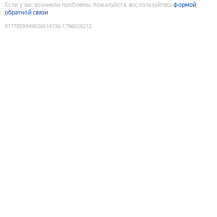
Если у вас возникли проблемы, пожалуйста, воспользуйтесь
формой
обратной связи
9177859949026514736
:
1786028212